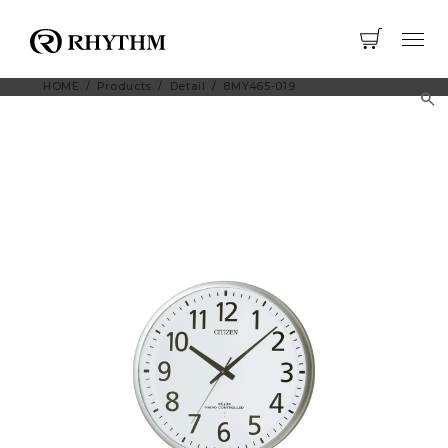
HOME
Products
Detail
8MY465-019