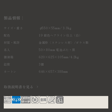
製品情報：
サイズ・重さ
φ550×55mm/ 3.3kg
配色
19 銀色へアライン仕上（白）
材質・風防
金属枠〈ステンレス材〉
/ガラス製
名入
50×80mm 電池ぶた・黒
個装箱
620×625×105mm/4.2kg
詰数
3個
カートン
646×657×388mm
取扱説明書を見る