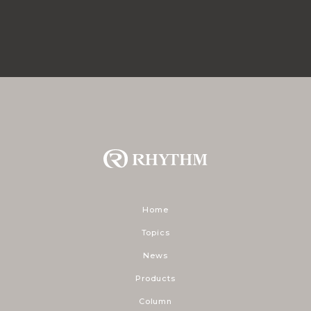
Home
Topics
News
Products
Column