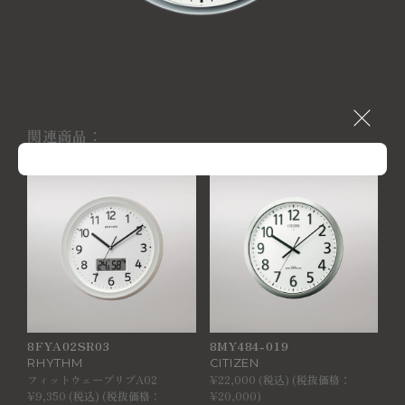
関連商品：
8FYA02SR03
8MY484-019
RHYTHM
CITIZEN
フィットウェーブリブA02
¥22,000 (税込) (税抜価格：
¥9,350 (税込) (税抜価格：
¥20,000)