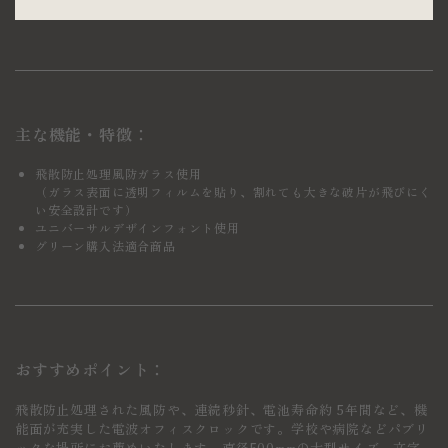
主な機能・特徴：
飛散防止処理風防ガラス使用
（ガラス表面に透明フィルムを貼り、割れても大きな破片が飛びにく
い安全設計です）
ユニバーサルデザインフォント使用
グリーン購入法適合商品
おすすめポイント：
飛散防止処理された風防や、連続秒針、電池寿命約 5年間など、機
能面が充実した電波オフィスクロックです。学校や病院などパブリ
ックな場所にお薦めいたします。直径500mmの大型サイズ。文字