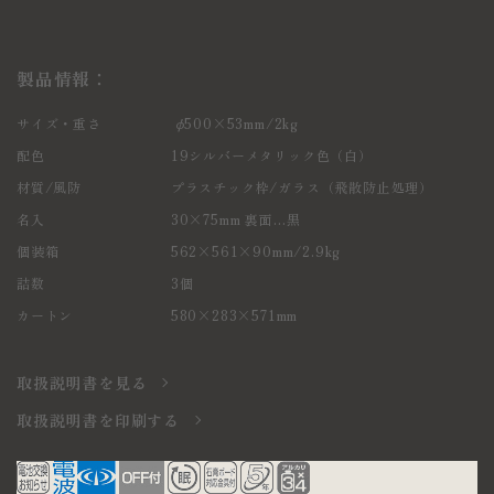
製品情報：
サイズ・重さ
φ500×53mm/2kg
配色
19シルバーメタリック色（白）
材質/風防
プラスチック枠/ガラス（飛散防止処理）
名入
30×75mm 裏面…黒
個装箱
562×561×90mm/2.9kg
詰数
3個
カートン
580×283×571mm
取扱説明書を見る
取扱説明書を印刷する