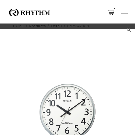
HOME
Products
Detail
8MY547-019