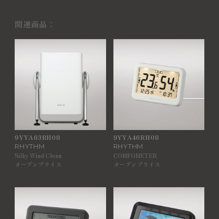
関連商品：
9YYA63RH08
9YYA46RH08
RHYTHM
RHYTHM
Silky Wind Clean
COMFOMETER
オープンプライス
オープンプライス