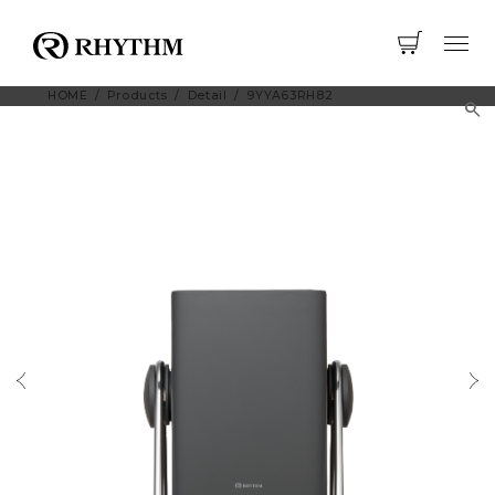
HOME
Products
Detail
9YYA63RH82