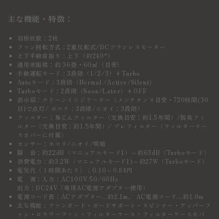
主な機能・特徴：
羽根枚数：2枚
ファン回転方式：2重反転式/DCブラシレスモーター
上下手動首振り：上下（約240°）
適用床面積：約 36畳・60㎡（目安）
手動運転モード：3段階（1/2/3）+Turbo
Autoモード：3段階（Normal /Active/Silent）
Turboモード：2段階（Soon/Later）+OFF
表示部：クリーンインジケーター（メンテナンス目安・720時間(30
日)で点灯/ ホコリ：3段階/ニオイ：3段階）
フィルター：集じんフィルター（交換目安：約1.5年間）/脱臭フィ
ルター（交換目安：約1.5年間）/ プレフィルター（フィルターケー
スカバーに付属）
センサー：ホコリ/ニオイ/明暗
騒 音：約22dB（マニュアルモード1）～約63dB（Turboモード）
消費電力：約3.2W（マニュアルモード1)～約27W（Turboモード）
電気代（１時間あたり）：0.10～0.84円
電 源：入力：AC100V 50/60Hz
出力：DC24V（専用AC電源アダプター使用）
電源コード長：ACアダプター…約2.1m、 AC電源コード…約1.0m
主な機能：ファンガード・ガードサポート・スピンナー・アッパーフ
ァン・ロウワーファン・フィルターケース・フィルターケースカバ