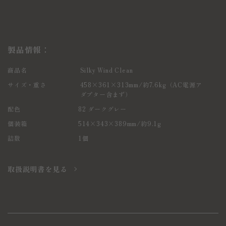
製品情報：
商品名
Silky Wind Clean
サイズ・重さ
458×361×313mm/約7.6kg（AC電源ア
ダプター含まず）
配色
82 ダークグレー
個装箱
514×343×389mm/約9.1g
詰数
1個
取扱説明書を見る