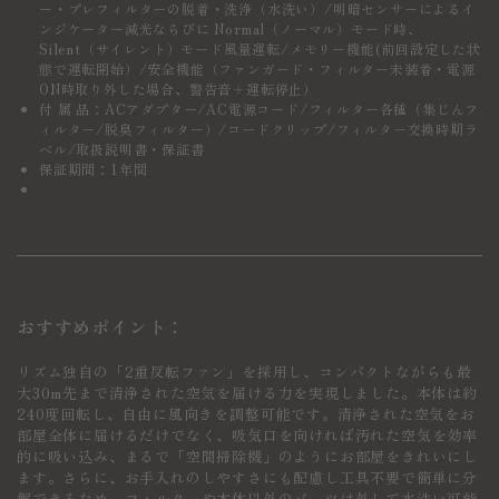
ー・プレフィルターの脱着・洗浄（水洗い）/明暗センサーによるイ
ンジケーター減光ならびに Normal（ノーマル）モード時、
Silent（サイレント）モード風量運転/メモリー機能(前回設定した状
態で運転開始）/安全機能（ファンガード・フィルター未装着・電源
ON時取り外した場合、警告音＋運転停止）
付 属 品：ACアダプター/AC電源コード/フィルター各種（集じんフ
ィルター/脱臭フィルター）/コードクリップ/フィルター交換時期ラ
ベル/取扱説明書・保証書
保証期間：1年間
おすすめポイント：
リズム独自の「2重反転ファン」を採用し、コンパクトながらも最
大30m先まで清浄された空気を届ける力を実現しました。本体は約
240度回転し、自由に風向きを調整可能です。清浄された空気をお
部屋全体に届けるだけでなく、吸気口を向ければ汚れた空気を効率
的に吸い込み、まるで「空間掃除機」のようにお部屋をきれいにし
ます。さらに、お手入れのしやすさにも配慮し工具不要で簡単に分
解できるため、フィルターや本体以外のパーツは外して水洗い可能