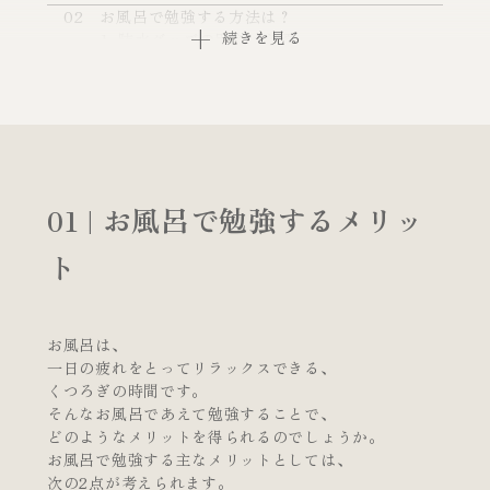
02
お風呂で勉強する方法は？
続きを見る
防水グッズの用意は必須
暗記科目やその日の復習がベスト
03
お風呂での勉強には危険も
水分補給は忘れずに
長時間の勉強は厳禁
04
お風呂での勉強にはリズムの防水ケースがおす
01 | お風呂で勉強するメリッ
すめ
05
入浴時間も使って効率的に勉強を進めよう
ト
お風呂は、
一日の疲れをとってリラックスできる、
くつろぎの時間です。
そんなお風呂であえて勉強することで、
どのようなメリットを得られるのでしょうか。
お風呂で勉強する主なメリットとしては、
次の2点が考えられます。