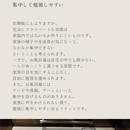
集中して勉強しやすい
住環境にもよりますが、
完全にプライベートな空間は
家庭内ではなかなか作りにくいものです。
家族の様子や生活音が気になって、
なかなか集中できない
ということも考えられます。
一方で、お風呂場は自宅の中でも数少ない、
一人でゆっくりと過ごせる空間です。
家族の目を気にすることなく、
自由に勉強を進められます。
また、お風呂場には
テレビや漫画、ゲームといった
集中を妨げるものがありません。
家族に声をかけられない限り、
勉強に集中しやすい点もメリットです。